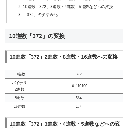
10進数「372」3進数・4進数・5進数などへの変換
「372」の英語表記
10進数「372」の変換
10進数「372」2進数・8進数・16進数への変換
10進数
372
バイナリ
101110100
2進数
8進数
564
16進数
174
10進数「372」3進数・4進数・5進数などへの変