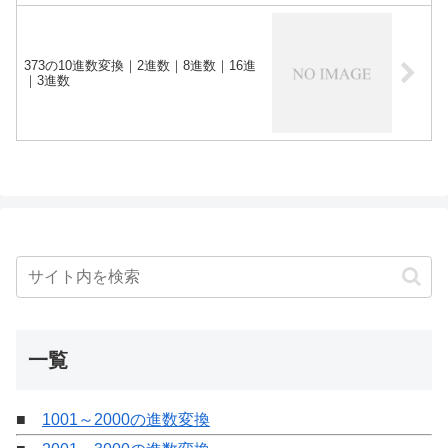
373の10進数変換｜2進数｜8進数｜16進
｜3進数
一覧
■
1001～2000の進数変換