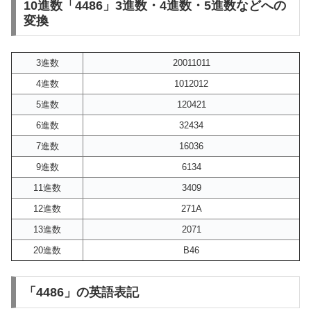
10進数「4486」3進数・4進数・5進数などへの
変換
3進数
20011011
4進数
1012012
5進数
120421
6進数
32434
7進数
16036
9進数
6134
11進数
3409
12進数
271A
13進数
2071
20進数
B46
「4486」の英語表記