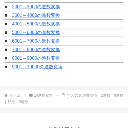
■
2001～3000の進数変換
■
3001～4000の進数変換
■
4001～5000の進数変換
■
5001～6000の進数変換
■
6001～7000の進数変換
■
7001～8000の進数変換
■
8001～9000の進数変換
■
9001～10000の進数変換
ホーム
10進数変換
4486の10進数変換｜2進数｜8進数
｜16進｜3進数