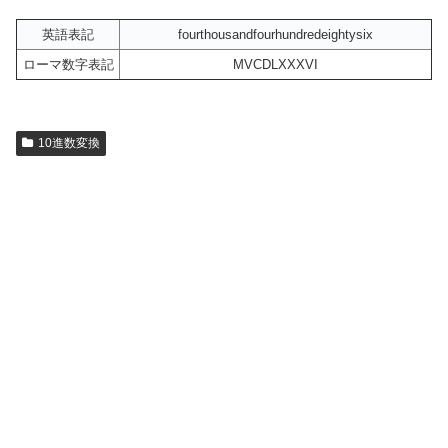
英語表記
fourthousandfourhundredeightysix
ローマ数字表記
MVCDLXXXVI
10進数変換