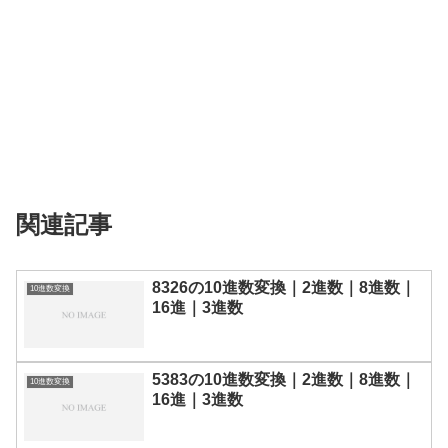
関連記事
8326の10進数変換｜2進数｜8進数｜
10進数変換
16進｜3進数
5383の10進数変換｜2進数｜8進数｜
10進数変換
16進｜3進数