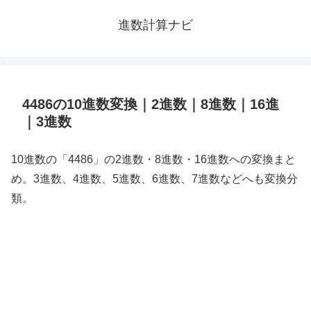
進数計算ナビ
4486の10進数変換｜2進数｜8進数｜16進
｜3進数
10進数の「4486」の2進数・8進数・16進数への変換まと
め。3進数、4進数、5進数、6進数、7進数などへも変換分
類。