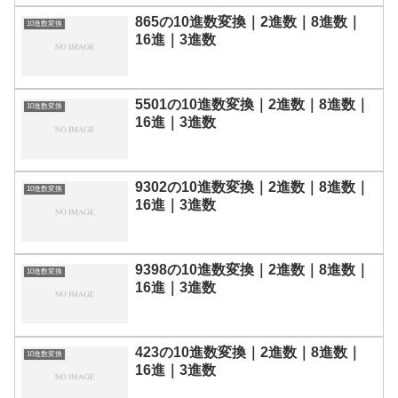
865の10進数変換｜2進数｜8進数｜
10進数変換
16進｜3進数
5501の10進数変換｜2進数｜8進数｜
10進数変換
16進｜3進数
9302の10進数変換｜2進数｜8進数｜
10進数変換
16進｜3進数
9398の10進数変換｜2進数｜8進数｜
10進数変換
16進｜3進数
423の10進数変換｜2進数｜8進数｜
10進数変換
16進｜3進数