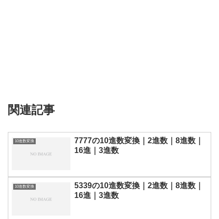
関連記事
7777の10進数変換｜2進数｜8進数｜
10進数変換
16進｜3進数
5339の10進数変換｜2進数｜8進数｜
10進数変換
16進｜3進数