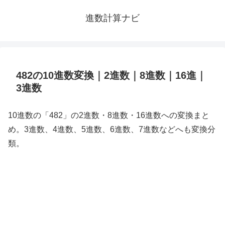
進数計算ナビ
482の10進数変換｜2進数｜8進数｜16進｜
3進数
10進数の「482」の2進数・8進数・16進数への変換まと
め。3進数、4進数、5進数、6進数、7進数などへも変換分
類。