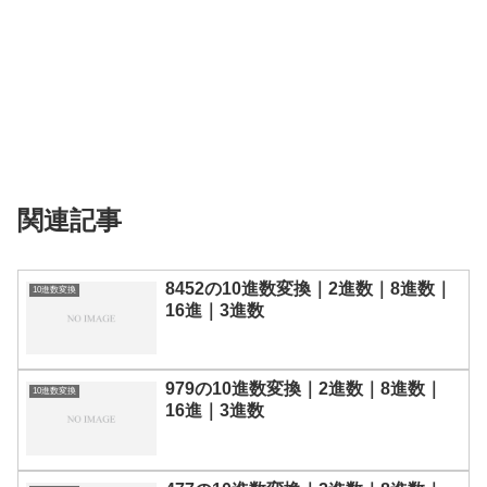
関連記事
8452の10進数変換｜2進数｜8進数｜
10進数変換
16進｜3進数
979の10進数変換｜2進数｜8進数｜
10進数変換
16進｜3進数