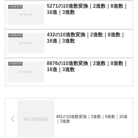
5271の10進数変換｜2進数｜8進数｜
10進数変換
16進｜3進数
432の10進数変換｜2進数｜8進数｜
10進数変換
16進｜3進数
8676の10進数変換｜2進数｜8進数｜
10進数変換
16進｜3進数
481の10進数変換｜2進数｜8進数｜16進
｜3進数