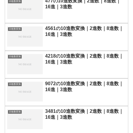
477の10進数変換｜2進数｜8進数｜
10進数変換
16進｜3進数
4561の10進数変換｜2進数｜8進数｜
10進数変換
16進｜3進数
4218の10進数変換｜2進数｜8進数｜
10進数変換
16進｜3進数
9072の10進数変換｜2進数｜8進数｜
10進数変換
16進｜3進数
3481の10進数変換｜2進数｜8進数｜
10進数変換
16進｜3進数