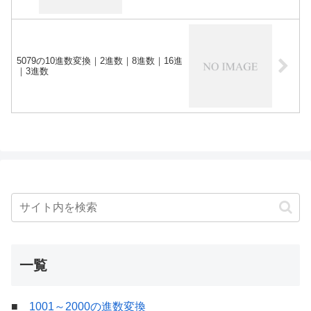
5079の10進数変換｜2進数｜8進数｜16進
｜3進数
一覧
■
1001～2000の進数変換