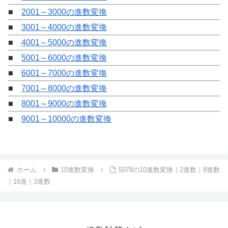
■
2001～3000の進数変換
■
3001～4000の進数変換
■
4001～5000の進数変換
■
5001～6000の進数変換
■
6001～7000の進数変換
■
7001～8000の進数変換
■
8001～9000の進数変換
■
9001～10000の進数変換
ホーム
10進数変換
5078の10進数変換｜2進数｜8進数
｜16進｜3進数