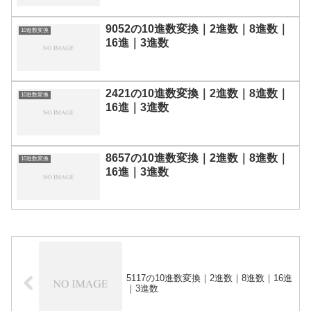
9052の10進数変換｜2進数｜8進数｜
10進数変換
16進｜3進数
2421の10進数変換｜2進数｜8進数｜
10進数変換
16進｜3進数
8657の10進数変換｜2進数｜8進数｜
10進数変換
16進｜3進数
5117の10進数変換｜2進数｜8進数｜16進
｜3進数