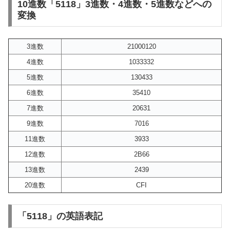
10進数「5118」3進数・4進数・5進数などへの
変換
3進数
21000120
4進数
1033332
5進数
130433
6進数
35410
7進数
20631
9進数
7016
11進数
3933
12進数
2B66
13進数
2439
20進数
CFI
「5118」の英語表記