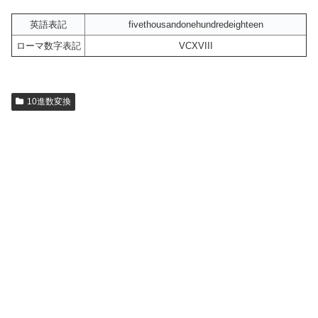
英語表記
fivethousandonehundredeighteen
ローマ数字表記
VCXVIII
10進数変換