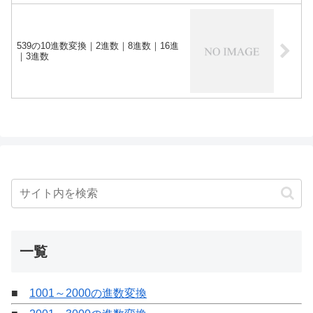
539の10進数変換｜2進数｜8進数｜16進
｜3進数
一覧
■
1001～2000の進数変換