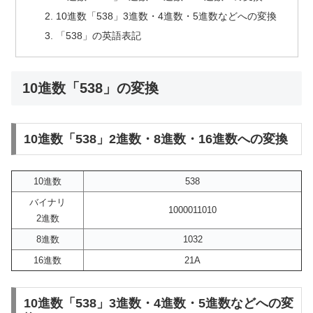
10進数「538」3進数・4進数・5進数などへの変換
「538」の英語表記
10進数「538」の変換
10進数「538」2進数・8進数・16進数への変換
10進数
538
バイナリ
1000011010
2進数
8進数
1032
16進数
21A
10進数「538」3進数・4進数・5進数などへの変