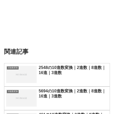
関連記事
2548の10進数変換｜2進数｜8進数｜
10進数変換
16進｜3進数
5694の10進数変換｜2進数｜8進数｜
10進数変換
16進｜3進数