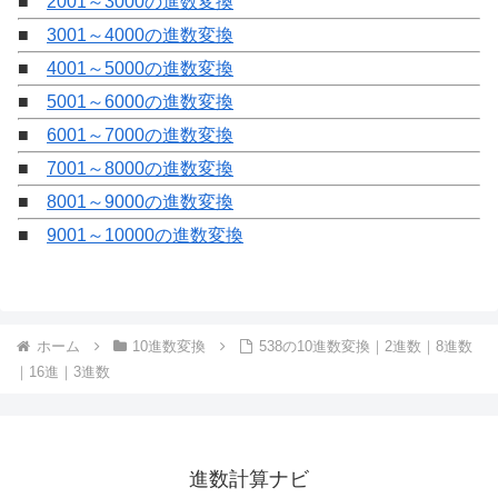
■
2001～3000の進数変換
■
3001～4000の進数変換
■
4001～5000の進数変換
■
5001～6000の進数変換
■
6001～7000の進数変換
■
7001～8000の進数変換
■
8001～9000の進数変換
■
9001～10000の進数変換
ホーム
10進数変換
538の10進数変換｜2進数｜8進数
｜16進｜3進数
進数計算ナビ