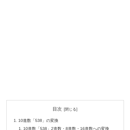
目次
10進数「538」の変換
10進数「538」2進数・8進数・16進数への変換