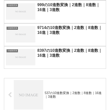
999の10進数変換｜2進数｜8進数｜
10進数変換
16進｜3進数
9714の10進数変換｜2進数｜8進数｜
10進数変換
16進｜3進数
8397の10進数変換｜2進数｜8進数｜
10進数変換
16進｜3進数
537の10進数変換｜2進数｜8進数｜16進
｜3進数