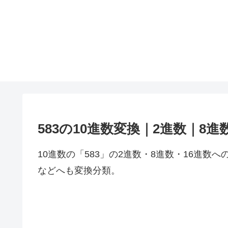
583の10進数変換｜2進数｜8進
10進数の「583」の2進数・8進数・16進数
などへも変換分類。