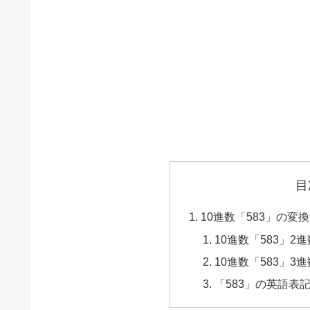
目
10進数「583」の変換
10進数「583」2
10進数「583」
「583」の英語表