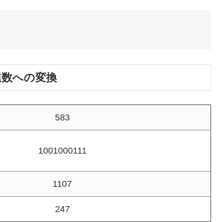
6進数への変換
583
1001000111
1107
247