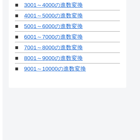
■
3001～4000の進数変換
■
4001～5000の進数変換
■
5001～6000の進数変換
■
6001～7000の進数変換
■
7001～8000の進数変換
■
8001～9000の進数変換
■
9001～10000の進数変換