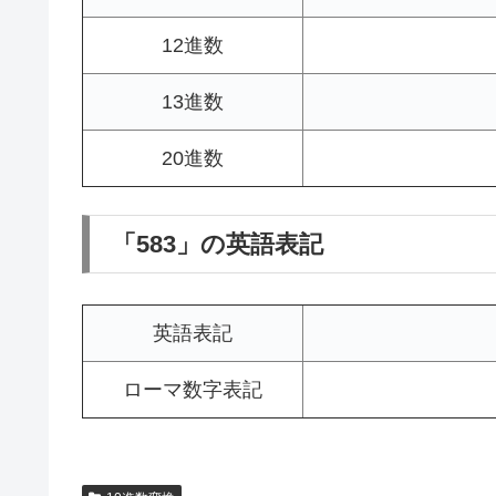
12進数
13進数
20進数
「583」の英語表記
英語表記
ローマ数字表記