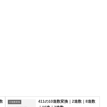
数
411の10進数変換｜2進数｜8進数
10進数変換