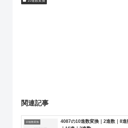
10進数変換
関連記事
4087の10進数変換｜2進数｜8進
10進数変換