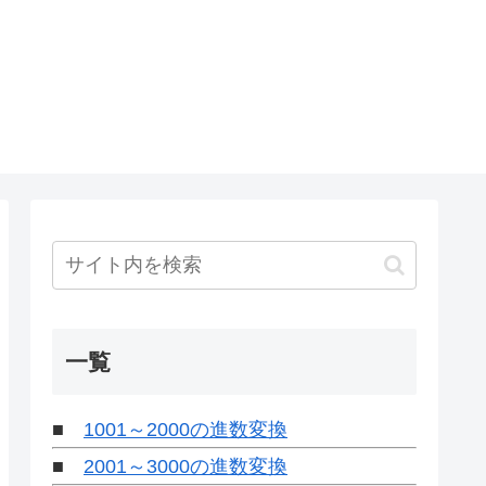
一覧
■
1001～2000の進数変換
■
2001～3000の進数変換