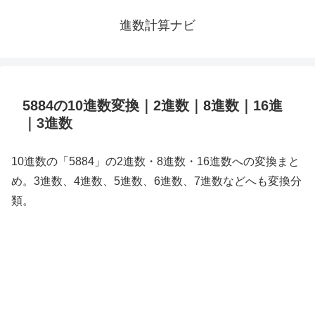
進数計算ナビ
5884の10進数変換｜2進数｜8進数｜16進
｜3進数
10進数の「5884」の2進数・8進数・16進数への変換まと
め。3進数、4進数、5進数、6進数、7進数などへも変換分
類。