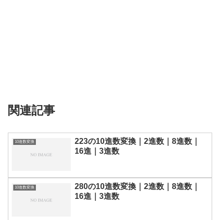
関連記事
223の10進数変換｜2進数｜8進数｜
10進数変換
16進｜3進数
280の10進数変換｜2進数｜8進数｜
10進数変換
16進｜3進数