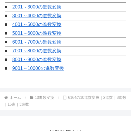
■
2001～3000の進数変換
■
3001～4000の進数変換
■
4001～5000の進数変換
■
5001～6000の進数変換
■
6001～7000の進数変換
■
7001～8000の進数変換
■
8001～9000の進数変換
■
9001～10000の進数変換
ホーム
10進数変換
6164の10進数変換｜2進数｜8進数
｜16進｜3進数