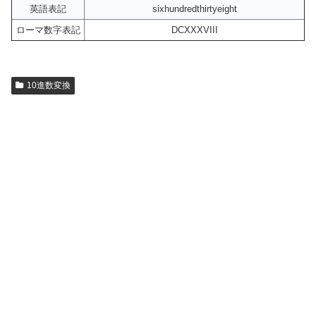
英語表記
sixhundredthirtyeight
ローマ数字表記
DCXXXVIII
10進数変換