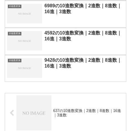
6989の10進数変換｜2進数｜8進数｜
10進数変換
16進｜3進数
4592の10進数変換｜2進数｜8進数｜
10進数変換
16進｜3進数
9428の10進数変換｜2進数｜8進数｜
10進数変換
16進｜3進数
637の10進数変換｜2進数｜8進数｜16進
｜3進数