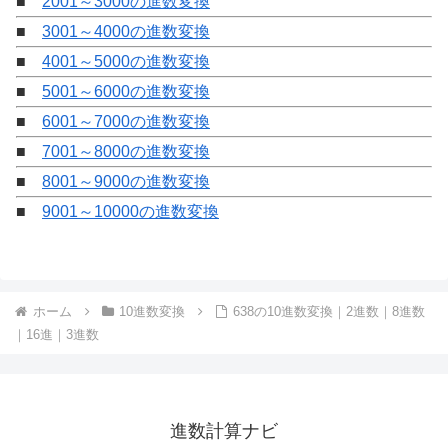
■
2001～3000の進数変換
■
3001～4000の進数変換
■
4001～5000の進数変換
■
5001～6000の進数変換
■
6001～7000の進数変換
■
7001～8000の進数変換
■
8001～9000の進数変換
■
9001～10000の進数変換
ホーム
10進数変換
638の10進数変換｜2進数｜8進数
｜16進｜3進数
進数計算ナビ