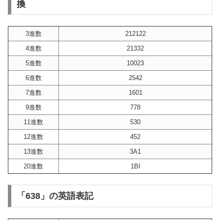
換
3進数
212122
4進数
21332
5進数
10023
6進数
2542
7進数
1601
9進数
778
11進数
530
12進数
452
13進数
3A1
20進数
1BI
「638」の英語表記