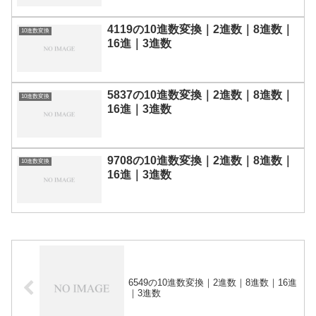
4119の10進数変換｜2進数｜8進数｜
10進数変換
16進｜3進数
5837の10進数変換｜2進数｜8進数｜
10進数変換
16進｜3進数
9708の10進数変換｜2進数｜8進数｜
10進数変換
16進｜3進数
6549の10進数変換｜2進数｜8進数｜16進
｜3進数