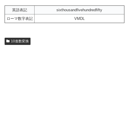
英語表記
sixthousandfivehundredfifty
ローマ数字表記
VMDL
10進数変換