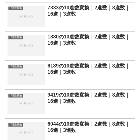
7333の10進数変換｜2進数｜8進数｜
10進数変換
16進｜3進数
1880の10進数変換｜2進数｜8進数｜
10進数変換
16進｜3進数
6189の10進数変換｜2進数｜8進数｜
10進数変換
16進｜3進数
9419の10進数変換｜2進数｜8進数｜
10進数変換
16進｜3進数
6044の10進数変換｜2進数｜8進数｜
10進数変換
16進｜3進数