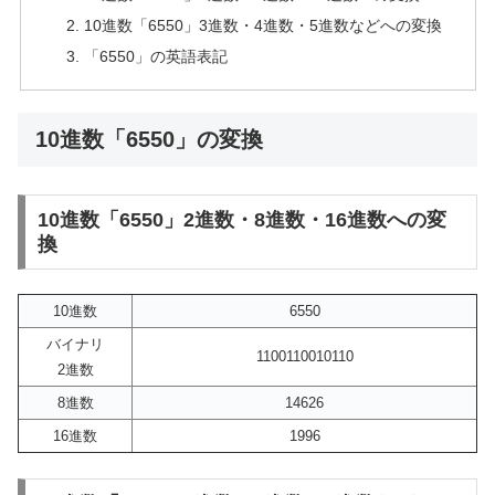
10進数「6550」3進数・4進数・5進数などへの変換
「6550」の英語表記
10進数「6550」の変換
10進数「6550」2進数・8進数・16進数への変
換
10進数
6550
バイナリ
1100110010110
2進数
8進数
14626
16進数
1996