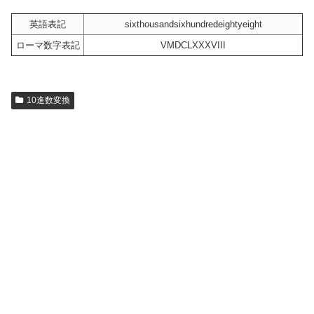
英語表記
sixthousandsixhundredeightyeight
ローマ数字表記
VMDCLXXXVIII
10進数変換