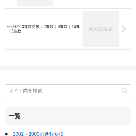
6689の10進数変換｜2進数｜8進数｜16進
｜3進数
一覧
■
1001～2000の進数変換