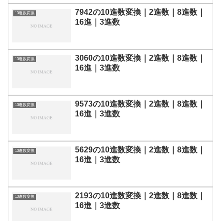
7942の10進数変換｜2進数｜8進数｜
10進数変換
16進｜3進数
3060の10進数変換｜2進数｜8進数｜
10進数変換
16進｜3進数
9573の10進数変換｜2進数｜8進数｜
10進数変換
16進｜3進数
5629の10進数変換｜2進数｜8進数｜
10進数変換
16進｜3進数
2193の10進数変換｜2進数｜8進数｜
10進数変換
16進｜3進数