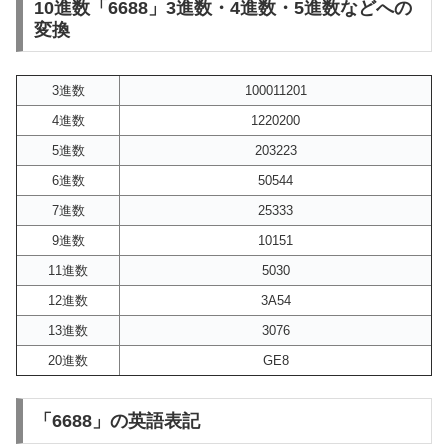
10進数「6688」3進数・4進数・5進数などへの
変換
3進数
100011201
4進数
1220200
5進数
203223
6進数
50544
7進数
25333
9進数
10151
11進数
5030
12進数
3A54
13進数
3076
20進数
GE8
「6688」の英語表記