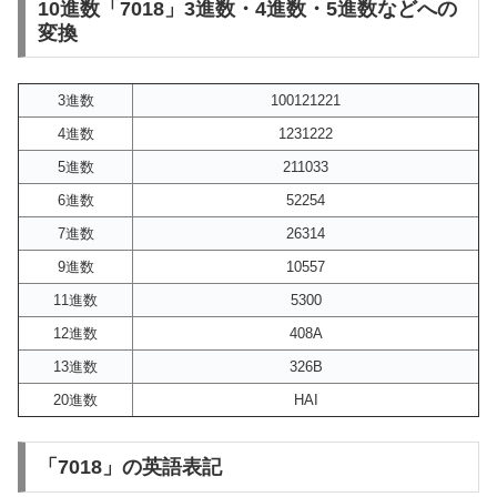
10進数「7018」3進数・4進数・5進数などへの
変換
3進数
100121221
4進数
1231222
5進数
211033
6進数
52254
7進数
26314
9進数
10557
11進数
5300
12進数
408A
13進数
326B
20進数
HAI
「7018」の英語表記