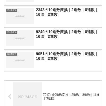
2343の10進数変換｜2進数｜8進数｜
10進数変換
16進｜3進数
9249の10進数変換｜2進数｜8進数｜
10進数変換
16進｜3進数
9051の10進数変換｜2進数｜8進数｜
10進数変換
16進｜3進数
7017の10進数変換｜2進数｜8進数｜16進
｜3進数