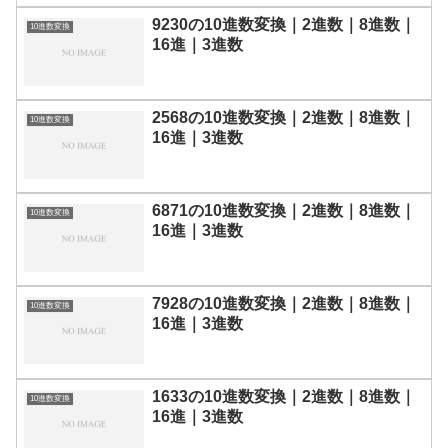
9230の10進数変換｜2進数｜8進数｜
10進数変換
16進｜3進数
2568の10進数変換｜2進数｜8進数｜
10進数変換
16進｜3進数
6871の10進数変換｜2進数｜8進数｜
10進数変換
16進｜3進数
7928の10進数変換｜2進数｜8進数｜
10進数変換
16進｜3進数
1633の10進数変換｜2進数｜8進数｜
10進数変換
16進｜3進数