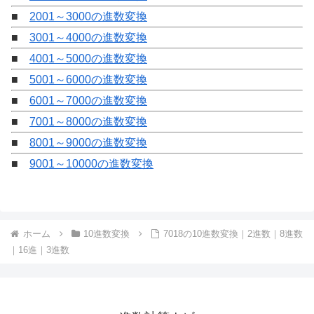
■
2001～3000の進数変換
■
3001～4000の進数変換
■
4001～5000の進数変換
■
5001～6000の進数変換
■
6001～7000の進数変換
■
7001～8000の進数変換
■
8001～9000の進数変換
■
9001～10000の進数変換
ホーム
10進数変換
7018の10進数変換｜2進数｜8進数
｜16進｜3進数