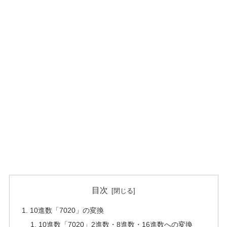
目次
10進数「7020」の変換
10進数「7020」2進数・8進数・16進数への変換