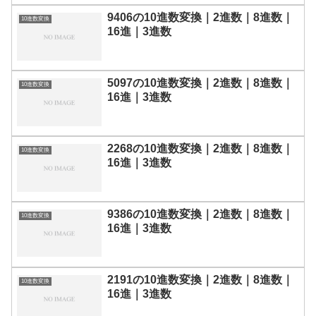
9406の10進数変換｜2進数｜8進数｜
10進数変換
16進｜3進数
5097の10進数変換｜2進数｜8進数｜
10進数変換
16進｜3進数
2268の10進数変換｜2進数｜8進数｜
10進数変換
16進｜3進数
9386の10進数変換｜2進数｜8進数｜
10進数変換
16進｜3進数
2191の10進数変換｜2進数｜8進数｜
10進数変換
16進｜3進数