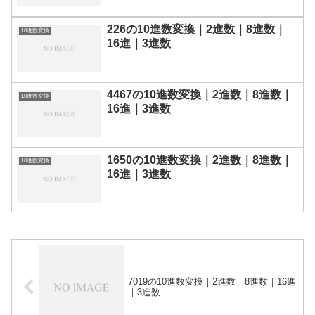
226の10進数変換｜2進数｜8進数｜
10進数変換
16進｜3進数
4467の10進数変換｜2進数｜8進数｜
10進数変換
16進｜3進数
1650の10進数変換｜2進数｜8進数｜
10進数変換
16進｜3進数
7019の10進数変換｜2進数｜8進数｜16進
｜3進数