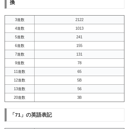
換
3進数
2122
4進数
1013
5進数
241
6進数
155
7進数
131
9進数
78
11進数
65
12進数
5B
13進数
56
20進数
3B
「71」の英語表記