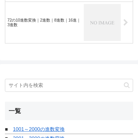
72の10進数変換｜2進数｜8進数｜16進｜
3進数
一覧
■
1001～2000の進数変換