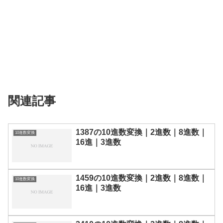
関連記事
1387の10進数変換｜2進数｜8進数｜
10進数変換
16進｜3進数
1459の10進数変換｜2進数｜8進数｜
10進数変換
16進｜3進数