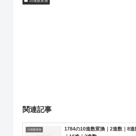
10進数変換
関連記事
1784の10進数変換｜2進数｜8進
10進数変換