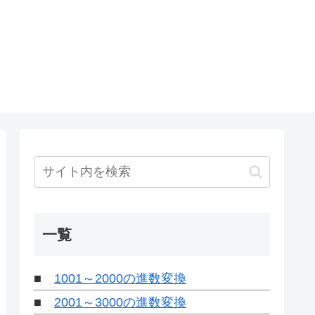
一覧
■
1001～2000の進数変換
■
2001～3000の進数変換