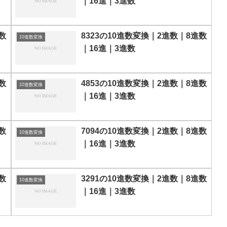
｜16進｜3進数
数
8323の10進数変換｜2進数｜8進数
10進数変換
｜16進｜3進数
数
4853の10進数変換｜2進数｜8進数
10進数変換
｜16進｜3進数
数
7094の10進数変換｜2進数｜8進数
10進数変換
｜16進｜3進数
数
3291の10進数変換｜2進数｜8進数
10進数変換
｜16進｜3進数