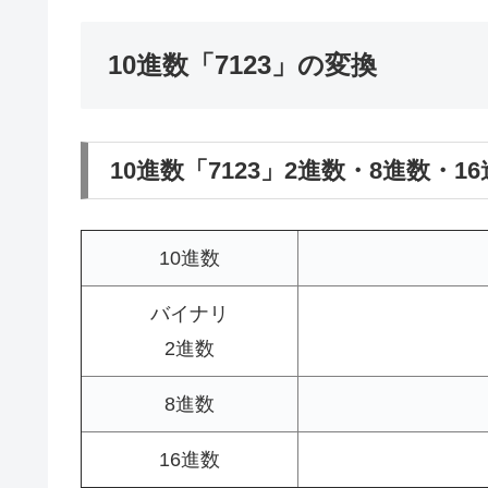
10進数「7123」の変換
10進数「7123」2進数・8進数・1
10進数
バイナリ
2進数
8進数
16進数