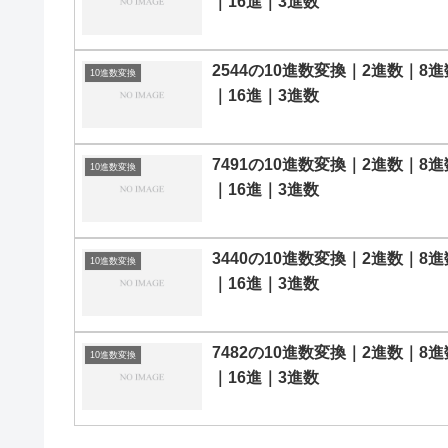
｜16進｜3進数
2544の10進数変換｜2進数｜8進
10進数変換
｜16進｜3進数
7491の10進数変換｜2進数｜8進
10進数変換
｜16進｜3進数
3440の10進数変換｜2進数｜8進
10進数変換
｜16進｜3進数
7482の10進数変換｜2進数｜8進
10進数変換
｜16進｜3進数