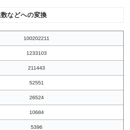
5進数などへの変換
100202211
1233103
211443
52551
26524
10684
5396