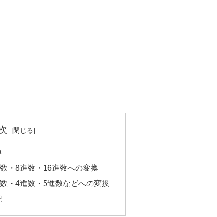
次
換
2進数・8進数・16進数への変換
3進数・4進数・5進数などへの変換
記