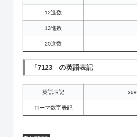
12進数
13進数
20進数
「7123」の英語表記
英語表記
sev
ローマ数字表記