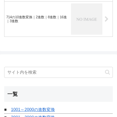
714の10進数変換｜2進数｜8進数｜16進
｜3進数
一覧
■
1001～2000の進数変換