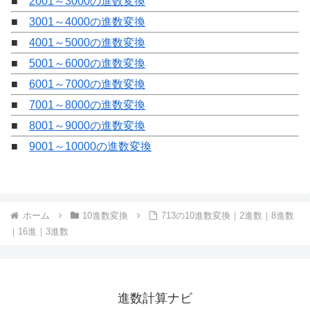
■
2001～3000の進数変換
■
3001～4000の進数変換
■
4001～5000の進数変換
■
5001～6000の進数変換
■
6001～7000の進数変換
■
7001～8000の進数変換
■
8001～9000の進数変換
■
9001～10000の進数変換
ホーム
10進数変換
713の10進数変換｜2進数｜8進数
｜16進｜3進数
進数計算ナビ