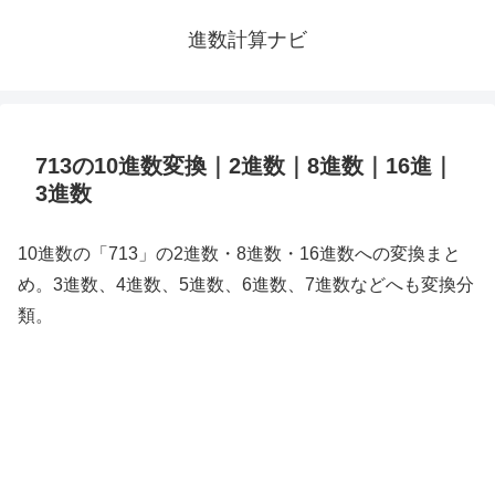
進数計算ナビ
713の10進数変換｜2進数｜8進数｜16進｜
3進数
10進数の「713」の2進数・8進数・16進数への変換まと
め。3進数、4進数、5進数、6進数、7進数などへも変換分
類。