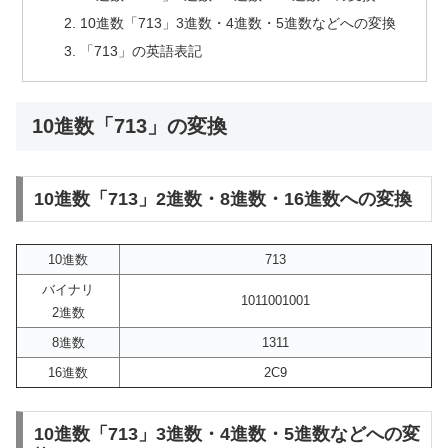
10進数「713」3進数・4進数・5進数などへの変換
「713」の英語表記
10進数「713」の変換
10進数「713」2進数・8進数・16進数への変換
10進数
713
バイナリ
1011001001
2進数
8進数
1311
16進数
2C9
10進数「713」3進数・4進数・5進数などへの変