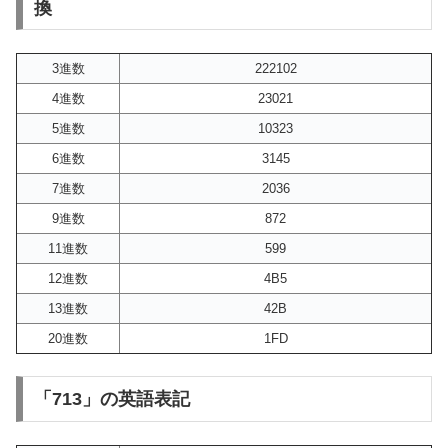
換
3進数
222102
4進数
23021
5進数
10323
6進数
3145
7進数
2036
9進数
872
11進数
599
12進数
4B5
13進数
42B
20進数
1FD
「713」の英語表記