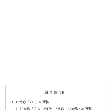
目次
10進数「713」の変換
10進数「713」2進数・8進数・16進数への変換