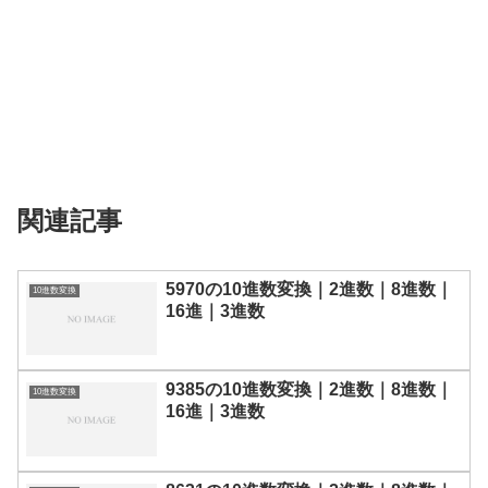
関連記事
5970の10進数変換｜2進数｜8進数｜
10進数変換
16進｜3進数
9385の10進数変換｜2進数｜8進数｜
10進数変換
16進｜3進数