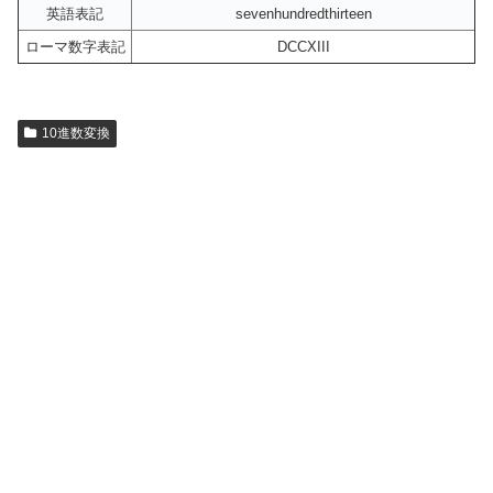
英語表記
sevenhundredthirteen
ローマ数字表記
DCCXIII
10進数変換