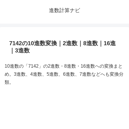
進数計算ナビ
7142の10進数変換｜2進数｜8進数｜16進
｜3進数
10進数の「7142」の2進数・8進数・16進数への変換まと
め。3進数、4進数、5進数、6進数、7進数などへも変換分
類。