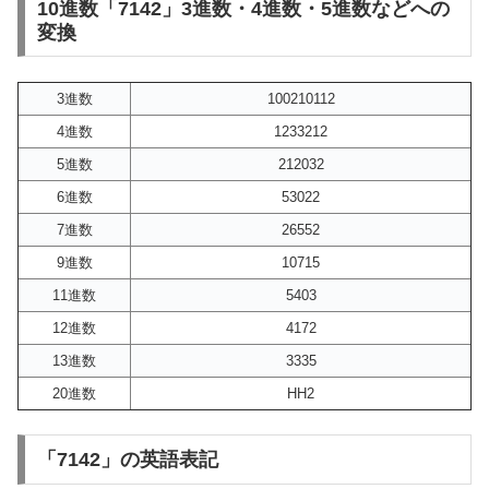
10進数「7142」3進数・4進数・5進数などへの
変換
3進数
100210112
4進数
1233212
5進数
212032
6進数
53022
7進数
26552
9進数
10715
11進数
5403
12進数
4172
13進数
3335
20進数
HH2
「7142」の英語表記