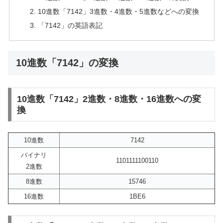
10進数「7142」3進数・4進数・5進数などへの変換
「7142」の英語表記
10進数「7142」の変換
10進数「7142」2進数・8進数・16進数への変
換
10進数
7142
バイナリ
1101111100110
2進数
8進数
15746
16進数
1BE6