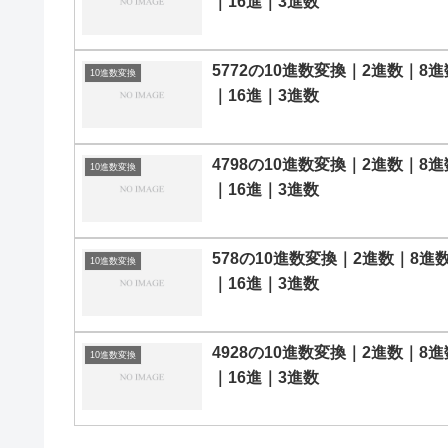
｜16進｜3進数
5772の10進数変換｜2進数｜8進
10進数変換
｜16進｜3進数
4798の10進数変換｜2進数｜8進
10進数変換
｜16進｜3進数
578の10進数変換｜2進数｜8進
10進数変換
｜16進｜3進数
4928の10進数変換｜2進数｜8進
10進数変換
｜16進｜3進数