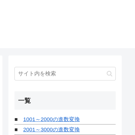
一覧
■
1001～2000の進数変換
■
2001～3000の進数変換