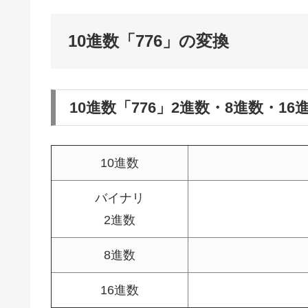
10進数「776」の変換
10進数「776」2進数・8進数・1
10進数
バイナリ
2進数
8進数
16進数