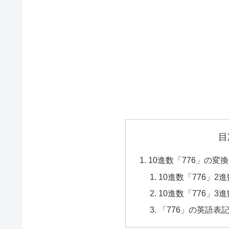
目
10進数「776」の変換
10進数「776」2
10進数「776」
「776」の英語表