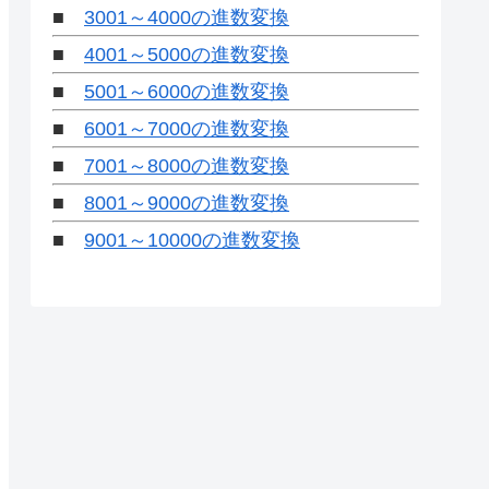
■
3001～4000の進数変換
■
4001～5000の進数変換
■
5001～6000の進数変換
■
6001～7000の進数変換
■
7001～8000の進数変換
■
8001～9000の進数変換
■
9001～10000の進数変換