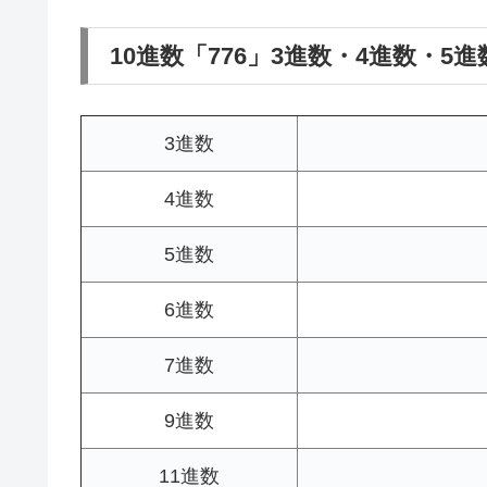
10進数「776」3進数・4進数・5
3進数
4進数
5進数
6進数
7進数
9進数
11進数