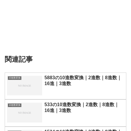
関連記事
5883の10進数変換｜2進数｜8進数｜
10進数変換
16進｜3進数
533の10進数変換｜2進数｜8進数｜
10進数変換
16進｜3進数