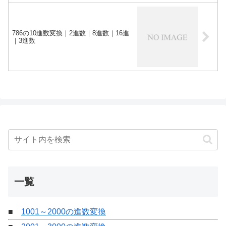
786の10進数変換｜2進数｜8進数｜16進
｜3進数
一覧
■
1001～2000の進数変換