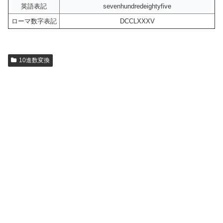
英語表記
sevenhundredeightyfive
ローマ数字表記
DCCLXXXV
10進数変換