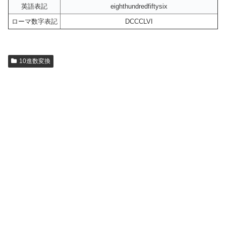
英語表記
eighthundredfiftysix
ローマ数字表記
DCCCLVI
10進数変換