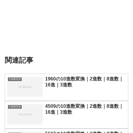
関連記事
1960の10進数変換｜2進数｜8進数｜
10進数変換
16進｜3進数
4509の10進数変換｜2進数｜8進数｜
10進数変換
16進｜3進数