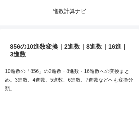
進数計算ナビ
856の10進数変換｜2進数｜8進数｜16進｜
3進数
10進数の「856」の2進数・8進数・16進数への変換まと
め。3進数、4進数、5進数、6進数、7進数などへも変換分
類。