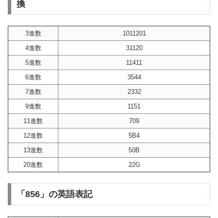
換
3進数
1011201
4進数
31120
5進数
11411
6進数
3544
7進数
2332
9進数
1151
11進数
709
12進数
5B4
13進数
50B
20進数
22G
「856」の英語表記