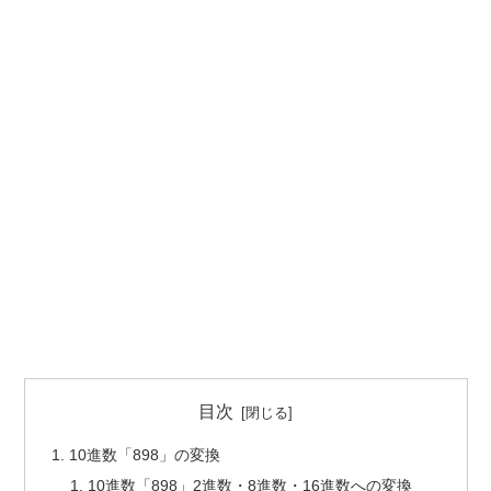
目次
10進数「898」の変換
10進数「898」2進数・8進数・16進数への変換