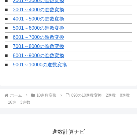
■
2001～3000の進数変換
■
3001～4000の進数変換
■
4001～5000の進数変換
■
5001～6000の進数変換
■
6001～7000の進数変換
■
7001～8000の進数変換
■
8001～9000の進数変換
■
9001～10000の進数変換
ホーム
10進数変換
898の10進数変換｜2進数｜8進数
｜16進｜3進数
進数計算ナビ