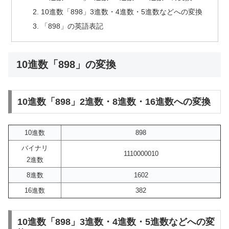
10進数「898」3進数・4進数・5進数などへの変換
「898」の英語表記
10進数「898」の変換
10進数「898」2進数・8進数・16進数への変換
10進数
898
バイナリ
1110000010
2進数
8進数
1602
16進数
382
10進数「898」3進数・4進数・5進数などへの変