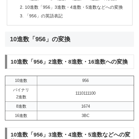
10進数「956」3進数・4進数・5進数などへの変換
「956」の英語表記
10進数「956」の変換
10進数「956」2進数・8進数・16進数への変換
10進数
956
バイナリ
1110111100
2進数
8進数
1674
16進数
3BC
10進数「956」3進数・4進数・5進数などへの変