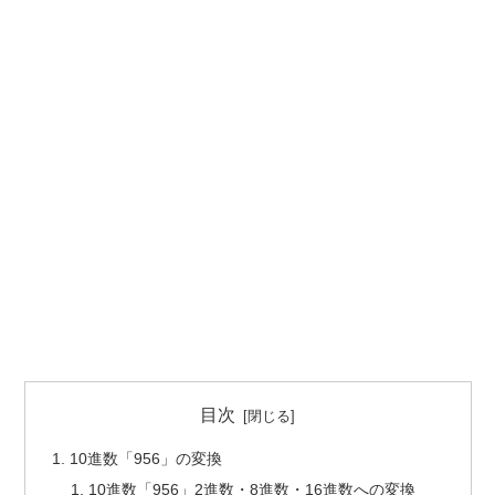
目次
10進数「956」の変換
10進数「956」2進数・8進数・16進数への変換