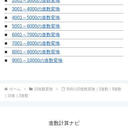
■
2001～3000の進数変換
■
3001～4000の進数変換
■
4001～5000の進数変換
■
5001～6000の進数変換
■
6001～7000の進数変換
■
7001～8000の進数変換
■
8001～9000の進数変換
■
9001～10000の進数変換
ホーム
10進数変換
956の10進数変換｜2進数｜8進数
｜16進｜3進数
進数計算ナビ