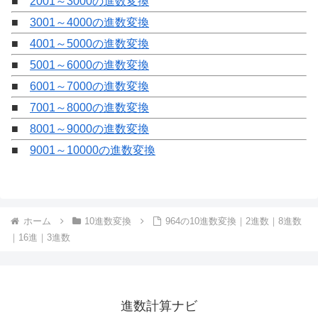
■
2001～3000の進数変換
■
3001～4000の進数変換
■
4001～5000の進数変換
■
5001～6000の進数変換
■
6001～7000の進数変換
■
7001～8000の進数変換
■
8001～9000の進数変換
■
9001～10000の進数変換
ホーム
10進数変換
964の10進数変換｜2進数｜8進数
｜16進｜3進数
進数計算ナビ