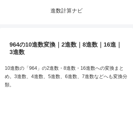
進数計算ナビ
964の10進数変換｜2進数｜8進数｜16進｜
3進数
10進数の「964」の2進数・8進数・16進数への変換まと
め。3進数、4進数、5進数、6進数、7進数などへも変換分
類。