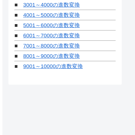
■
3001～4000の進数変換
■
4001～5000の進数変換
■
5001～6000の進数変換
■
6001～7000の進数変換
■
7001～8000の進数変換
■
8001～9000の進数変換
■
9001～10000の進数変換