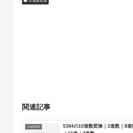
10進数変換
関連記事
5384の10進数変換｜2進数｜8進
10進数変換