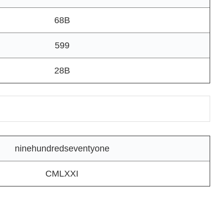
68B
599
28B
ninehundredseventyone
CMLXXI