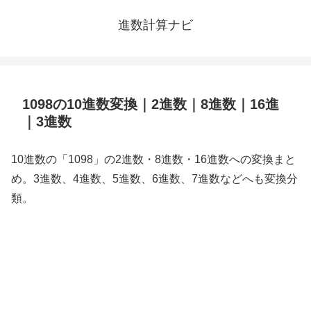
進数計算ナビ
1098の10進数変換｜2進数｜8進数｜16進
｜3進数
10進数の「1098」の2進数・8進数・16進数への変換まと
め。3進数、4進数、5進数、6進数、7進数などへも変換分
類。