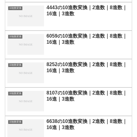
4443の10進数変換｜2進数｜8進数｜
10進数変換
16進｜3進数
6059の10進数変換｜2進数｜8進数｜
10進数変換
16進｜3進数
8252の10進数変換｜2進数｜8進数｜
10進数変換
16進｜3進数
8107の10進数変換｜2進数｜8進数｜
10進数変換
16進｜3進数
6638の10進数変換｜2進数｜8進数｜
10進数変換
16進｜3進数