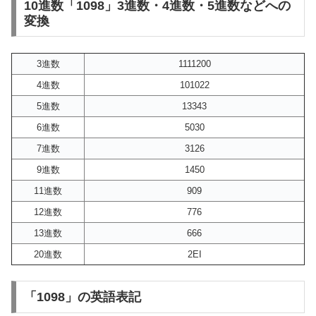
10進数「1098」3進数・4進数・5進数などへの
変換
3進数
1111200
4進数
101022
5進数
13343
6進数
5030
7進数
3126
9進数
1450
11進数
909
12進数
776
13進数
666
20進数
2EI
「1098」の英語表記