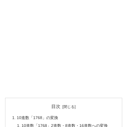
目次
10進数「1768」の変換
10進数「1768」2進数・8進数・16進数への変換