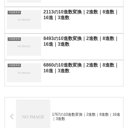
2113の10進数変換｜2進数｜8進数｜
10進数変換
16進｜3進数
8493の10進数変換｜2進数｜8進数｜
10進数変換
16進｜3進数
6860の10進数変換｜2進数｜8進数｜
10進数変換
16進｜3進数
1767の10進数変換｜2進数｜8進数｜16進
｜3進数