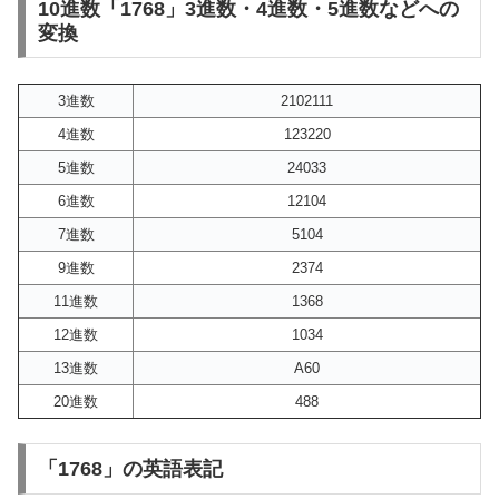
10進数「1768」3進数・4進数・5進数などへの
変換
3進数
2102111
4進数
123220
5進数
24033
6進数
12104
7進数
5104
9進数
2374
11進数
1368
12進数
1034
13進数
A60
20進数
488
「1768」の英語表記