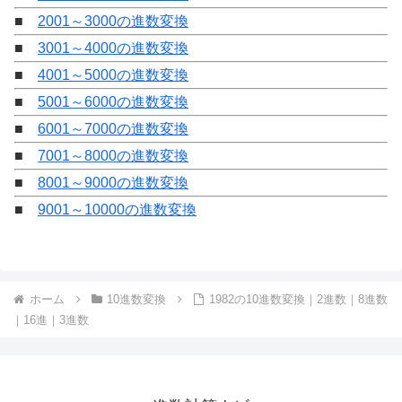
■
2001～3000の進数変換
■
3001～4000の進数変換
■
4001～5000の進数変換
■
5001～6000の進数変換
■
6001～7000の進数変換
■
7001～8000の進数変換
■
8001～9000の進数変換
■
9001～10000の進数変換
ホーム
10進数変換
1982の10進数変換｜2進数｜8進数
｜16進｜3進数