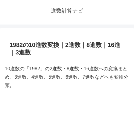
進数計算ナビ
1982の10進数変換｜2進数｜8進数｜16進
｜3進数
10進数の「1982」の2進数・8進数・16進数への変換まと
め。3進数、4進数、5進数、6進数、7進数などへも変換分
類。