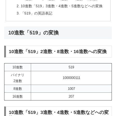
10進数「519」3進数・4進数・5進数などへの変換
「519」の英語表記
10進数「519」の変換
10進数「519」2進数・8進数・16進数への変換
10進数
519
バイナリ
1000000111
2進数
8進数
1007
16進数
207
10進数「519」3進数・4進数・5進数などへの変