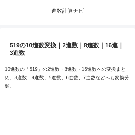
進数計算ナビ
519の10進数変換｜2進数｜8進数｜16進｜
3進数
10進数の「519」の2進数・8進数・16進数への変換まと
め。3進数、4進数、5進数、6進数、7進数などへも変換分
類。