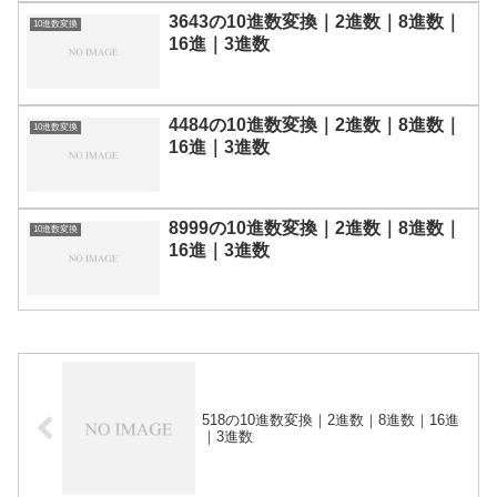
3643の10進数変換｜2進数｜8進数｜
10進数変換
16進｜3進数
4484の10進数変換｜2進数｜8進数｜
10進数変換
16進｜3進数
8999の10進数変換｜2進数｜8進数｜
10進数変換
16進｜3進数
518の10進数変換｜2進数｜8進数｜16進
｜3進数