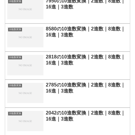
7950の10進数変換｜2進数｜8進数｜
10進数変換
16進｜3進数
8580の10進数変換｜2進数｜8進数｜
10進数変換
16進｜3進数
2818の10進数変換｜2進数｜8進数｜
10進数変換
16進｜3進数
2785の10進数変換｜2進数｜8進数｜
10進数変換
16進｜3進数
2042の10進数変換｜2進数｜8進数｜
10進数変換
16進｜3進数